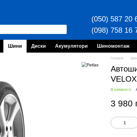
(050) 587 20 
(098) 758 16 
Шини
Диски
Акумулятори
Шиномонтаж
Головна
Ши
Автоши
VELOX
В наявності
3 980 