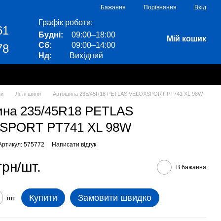
Порівняння
Бажання
Вхід
Графік роботи:
61
Будні:
09:00–18:00
Мій кошик
Сб:
09:00–14:00
78
Нд:
Вихідний
ни
Літні шини
Автошина 235/45R18 PETLAS VELOXSPORT PT741 XL 98W
на 235/45R18 PETLAS
SPORT PT741 XL 98W
Артикул: 575772
Написати відгук
грн/шт.
В бажання
Купити
Замовити швидко
шт.