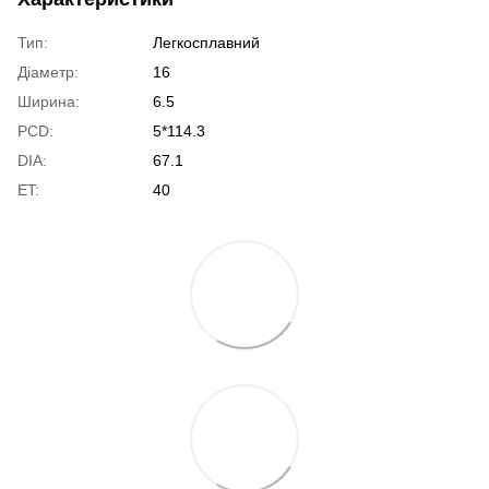
Тип:
Легкосплавний
Діаметр:
16
Ширина:
6.5
PCD:
5*114.3
DIA:
67.1
ET:
40