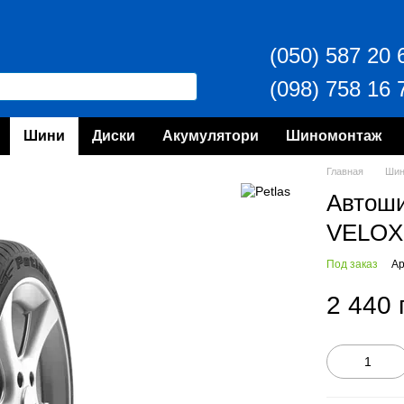
(050) 587 20 
(098) 758 16 
Шини
Диски
Акумулятори
Шиномонтаж
Главная
Ши
Автоши
VELOX
Под заказ
Ар
2 440 