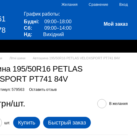
Сравнение
Желания
Вход
График работы:
61
Будні:
09:00–18:00
Мой заказ
Сб:
09:00–14:00
78
Нд:
Вихідний
ни
Літні шини
Автошина 195/50R16 PETLAS VELOXSPORT PT741 84V
на 195/50R16 PETLAS
SPORT PT741 84V
тикул: 579563
Оставить отзыв
грн/шт.
В желания
Купить
Быстрый заказ
шт.