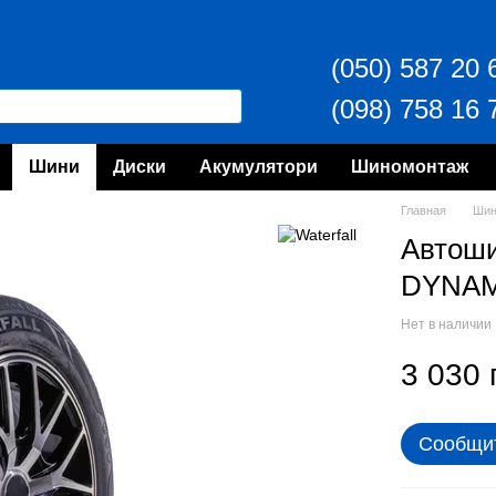
(050) 587 20 
(098) 758 16 
Шини
Диски
Акумулятори
Шиномонтаж
Главная
Ши
Автош
DYNAM
Нет в наличии
3 030 
Сообщит