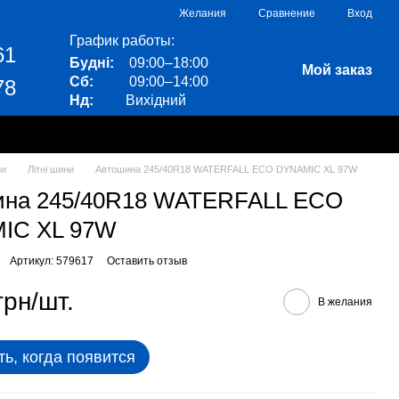
Сравнение
Желания
Вход
График работы:
61
Будні:
09:00–18:00
Мой заказ
Сб:
09:00–14:00
78
Нд:
Вихідний
ни
Літні шини
Автошина 245/40R18 WATERFALL ECO DYNAMIC XL 97W
ина 245/40R18 WATERFALL ECO
IC XL 97W
Артикул: 579617
Оставить отзыв
грн/шт.
В желания
ь, когда появится