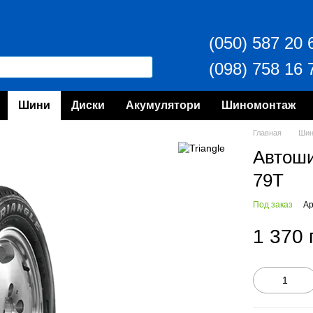
(050) 587 20 
(098) 758 16 
Шини
Диски
Акумулятори
Шиномонтаж
Главная
Ши
Автош
79T
Под заказ
Ар
1 370 