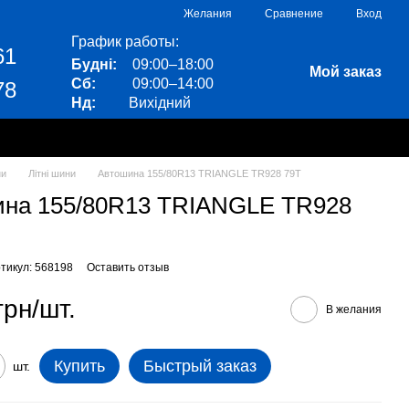
Сравнение
Желания
Вход
График работы:
61
Будні:
09:00–18:00
Мой заказ
Сб:
09:00–14:00
78
Нд:
Вихідний
ни
Літні шини
Автошина 155/80R13 TRIANGLE TR928 79T
ина 155/80R13 TRIANGLE TR928
тикул: 568198
Оставить отзыв
грн/шт.
В желания
Купить
Быстрый заказ
шт.