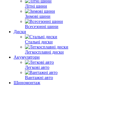
Літні шини
Зимові шини
Всесезонні шини
Диски
Стальні диски
Легкосплавні диски
Акумулятори
Легкові авто
Вантажні авто
Шиномонтаж