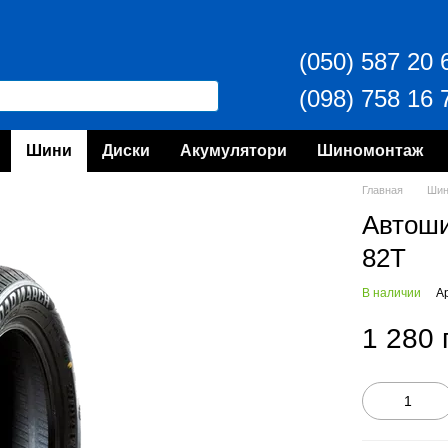
(050) 587 20 
(098) 758 16 
Шини
Диски
Акумулятори
Шиномонтаж
Главная
Ши
Автош
82T
В наличии
А
1 280 