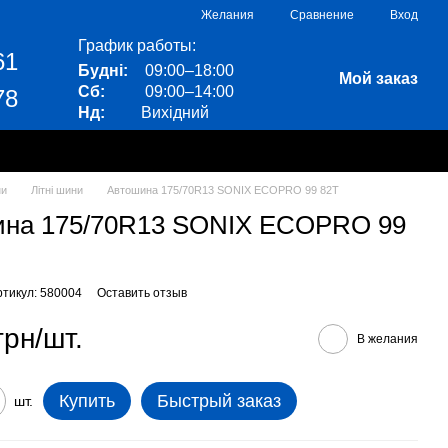
Сравнение
Желания
Вход
График работы:
61
Будні:
09:00–18:00
Мой заказ
Сб:
09:00–14:00
78
Нд:
Вихідний
ни
Літні шини
Автошина 175/70R13 SONIX ECOPRO 99 82T
ина 175/70R13 SONIX ECOPRO 99
ртикул: 580004
Оставить отзыв
грн/шт.
В желания
Купить
Быстрый заказ
шт.