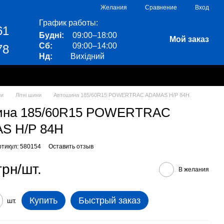
Сравнение
Желания
Вход
График работы:
61
Будні:
09:00–18:00
Мой заказ
Сб:
09:00–14:00
78
Нд:
Вихідний
ни
Літні шини
Автошина 185/60R15 POWERTRAC ADAMAS H/P 84H
ина 185/60R15 POWERTRAC
S H/P 84H
ртикул: 580154
Оставить отзыв
грн/шт.
В желания
Купить
Быстрый заказ
шт.