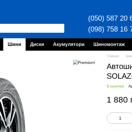
(050) 587 20 
(098) 758 16 
Шини
Диски
Акумулятори
Шиномонтаж
Главная
Ши
Автош
SOLAZ
В наличии
А
1 880 