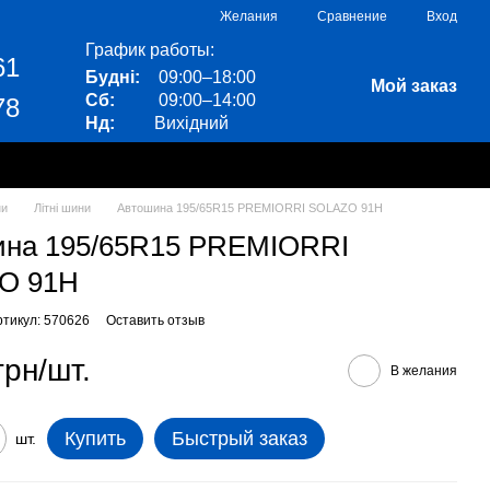
Сравнение
Желания
Вход
График работы:
61
Будні:
09:00–18:00
Мой заказ
Сб:
09:00–14:00
78
Нд:
Вихідний
ни
Літні шини
Автошина 195/65R15 PREMIORRI SOLAZO 91H
ина 195/65R15 PREMIORRI
O 91H
ртикул: 570626
Оставить отзыв
грн/шт.
В желания
Купить
Быстрый заказ
шт.