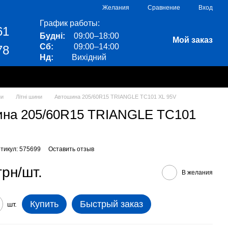
Сравнение
Желания
Вход
График работы:
61
Будні:
09:00–18:00
Мой заказ
Сб:
09:00–14:00
78
Нд:
Вихідний
ни
Літні шини
Автошина 205/60R15 TRIANGLE TC101 XL 95V
ина 205/60R15 TRIANGLE TC101
тикул: 575699
Оставить отзыв
грн/шт.
В желания
Купить
Быстрый заказ
шт.