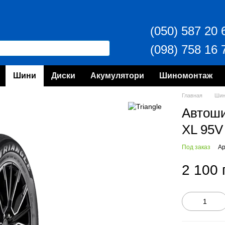
(050) 587 20 
(098) 758 16 
Шини
Диски
Акумулятори
Шиномонтаж
Главная
Ши
Автош
XL 95V
Под заказ
Ар
2 100 