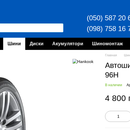
(050) 587 20 
(098) 758 16 
Шини
Диски
Акумулятори
Шиномонтаж
Главная
Ши
Автош
96H
В наличии
А
4 800 