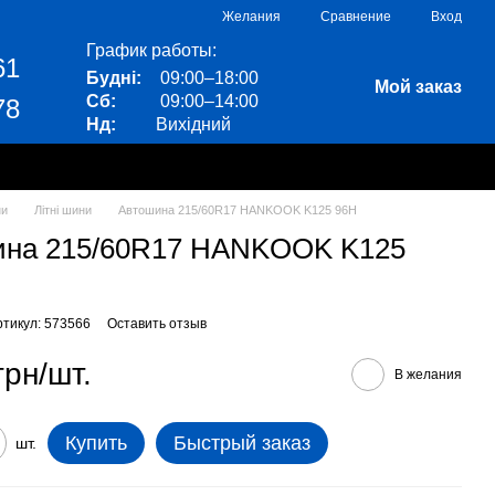
Сравнение
Желания
Вход
График работы:
61
Будні:
09:00–18:00
Мой заказ
Сб:
09:00–14:00
78
Нд:
Вихідний
ни
Літні шини
Автошина 215/60R17 HANKOOK K125 96H
ина 215/60R17 HANKOOK K125
ртикул: 573566
Оставить отзыв
грн/шт.
В желания
Купить
Быстрый заказ
шт.