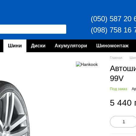
(050) 587 20 
(098) 758 16 
Шини
Диски
Акумулятори
Шиномонтаж
Главная
Ши
Автош
99V
Под заказ
Ар
5 440 