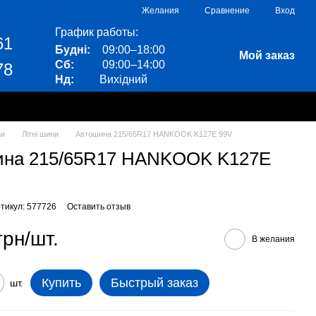
Сравнение
Желания
Вход
График работы:
61
Будні:
09:00–18:00
Мой заказ
Сб:
09:00–14:00
78
Нд:
Вихідний
ни
Літні шини
Автошина 215/65R17 HANKOOK K127E 99V
ина 215/65R17 HANKOOK K127E
тикул: 577726
Оставить отзыв
грн/шт.
В желания
Купить
Быстрый заказ
шт.