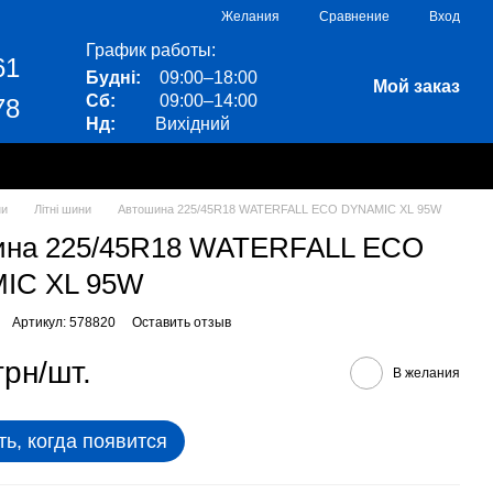
Сравнение
Желания
Вход
График работы:
61
Будні:
09:00–18:00
Мой заказ
Сб:
09:00–14:00
78
Нд:
Вихідний
ни
Літні шини
Автошина 225/45R18 WATERFALL ECO DYNAMIC XL 95W
ина 225/45R18 WATERFALL ECO
IC XL 95W
Артикул: 578820
Оставить отзыв
грн/шт.
В желания
ь, когда появится