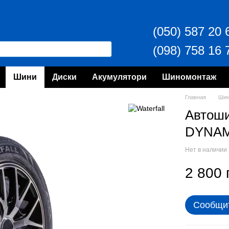
(050) 587 20 
(098) 758 16 
Шини
Диски
Акумулятори
Шиномонтаж
Главная
Ши
Автош
DYNAM
Нет в наличии
2 800 
Сообщит