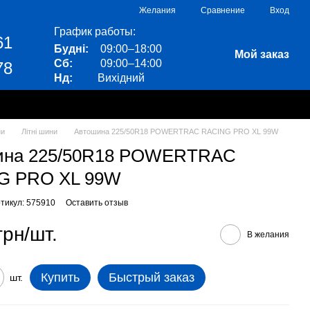
Сравнение
Желания
Вход
График работы:
61
Будні:
09:00–18:00
Мой заказ
Сб:
09:00–14:00
78
Нд:
Вихідний
ни
Літні шини
Автошина 225/50R18 POWERTRAC RACING PRO XL 99W
ина 225/50R18 POWERTRAC
G PRO XL 99W
тикул: 575910
Оставить отзыв
грн/шт.
В желания
Купить
Быстрый заказ
шт.