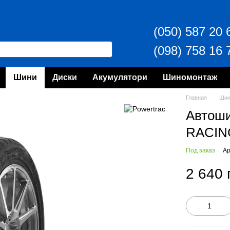
(050) 587 20 
(098) 758 16 
Шини
Диски
Акумулятори
Шиномонтаж
Главная
Ши
Автош
RACIN
Под заказ
Ар
2 640 