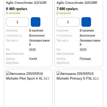
Agilis Crossclimate 112/110R
Agilis Crossclimate 110/108R
8 460 грн/шт.
7 680 грн/шт.
В наличии
В наличии
Наличие
В наличии
Наличие
В наличии
Сезонність:
Всесезонні
Сезонність:
Всесезонні
Тип авто:
Легковантажни
Тип авто:
Легковантажни
й
й
Рік
2025
Рік
2025
виробництва
виробництва
Країна
Італія
Країна
Польща
виробник
виробник