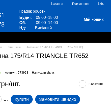
Порівняння
Бажання
Вхід
Графік роботи:
61
Будні:
09:00–18:00
Мій кошик
Сб:
09:00–14:00
78
Нд:
Вихідний
ни
Літні шини
Автошина 175/R14 TRIANGLE TR652 99/98Q
ина 175/R14 TRIANGLE TR652
я
Артикул: 573923
Написати відгук
грн/шт.
В бажання
Купити
Замовити швидко
шт.