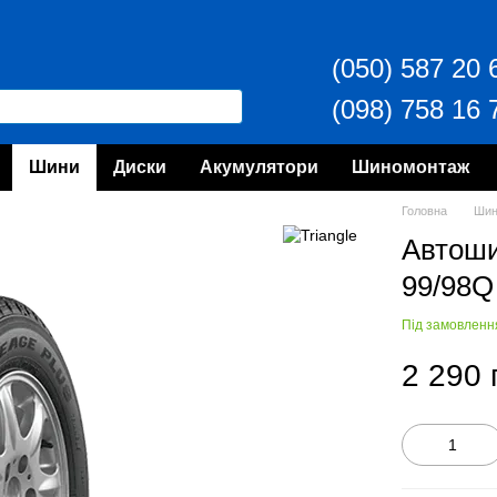
(050) 587 20 
(098) 758 16 
Шини
Диски
Акумулятори
Шиномонтаж
Головна
Ши
Автош
99/98Q
Під замовленн
2 290 