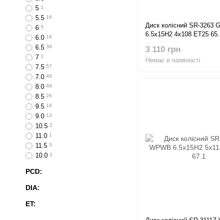
5
1
5.5
16
Диск колісний SR-3263 
6
5
6.5x15H2 4x108 ET25 65.
6.0
16
6.5
36
3 110 грн
7
1
Немає в наявності
7.5
57
7.0
48
8.0
48
8.5
26
9.5
16
9.0
13
10.5
2
11.0
1
11.5
3
10.0
2
PCD:
DIA:
ET: