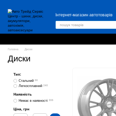
Перейти до основного контенту
Інтернет-магазин автотоварів
Головна
Диски
Диски
Тип:
Стальний
66
Легкосплавний
240
Наявність
Немає в наявності
306
Ціна, грн
Від Ціна, грн
До Ціна, грн