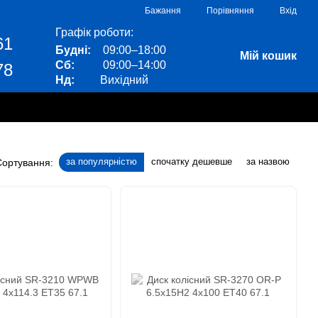
Порівняння
Бажання
Вхід
Графік роботи:
61
Будні:
09:00–18:00
Мій кошик
Сб:
09:00–14:00
78
Нд:
Вихідний
за популярністю
спочатку дешевше
за назвою
Сортування: