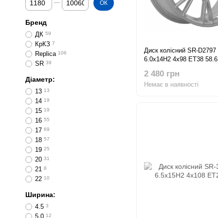
ОК
Бренд
ДК
59
КрКЗ
7
Диск колісний SR-D2797
Replica
106
6.0x14H2 4x98 ET38 58.6
SR
39
2 480 грн
Діаметр:
Немає в наявності
13
13
14
19
15
19
16
55
17
69
18
57
19
25
20
31
21
8
22
10
Ширина:
4.5
3
5.0
12