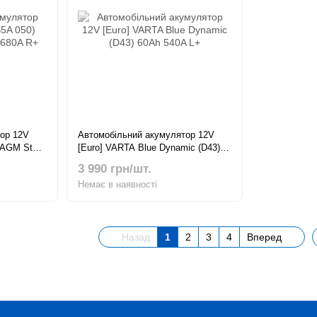
ор 12V
Автомобільний акумулятор 12V
AGM Start-
[Euro] VARTA Blue Dynamic (D43)
60Ah 540A L+
3 990 грн/шт.
Немає в наявності
Назад
1
2
3
4
Вперед