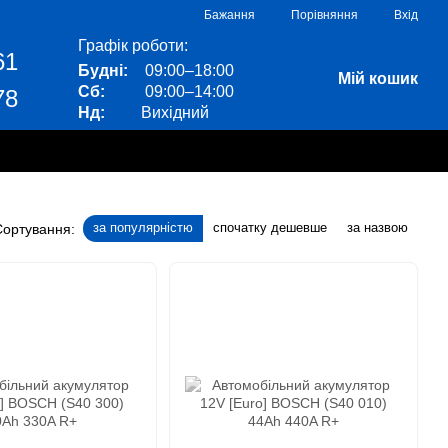
Порівняння
Бажання
Вхід
Графік роботи:
61
Будні:
09:00–18:00
Мій кошик
Сб:
09:00–14:00
78
Нд:
Вихідний
за популярністю
спочатку дешевше
за назвою
Сортування: