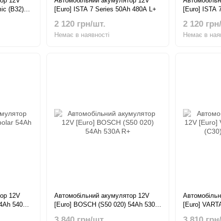
ор 12V
Автомобільний акумулятор 12V
Автомобільн
ic (B32)
[Euro] ISTA 7 Series 50Ah 480A L+
[Euro] ISTA 
2 120 грн/шт.
2 120 грн
Немає в наявності
Немає в ная
ор 12V
Автомобільний акумулятор 12V
Автомобільн
54Ah 540А
[Euro] BOSCH (S50 020) 54Ah 530A
[Euro] VARTA
R+
54Ah 530А 
3 840 грн/шт.
3 810 грн