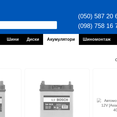
(050) 587 20 
(098) 758 16 
Шини
Диски
Акумулятори
Шиномонтаж