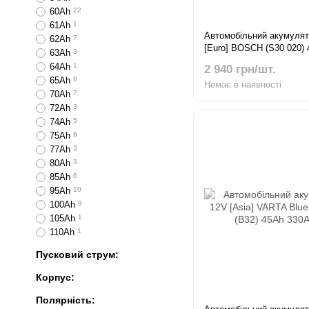
60Ah
22
61Ah
1
Автомобільний акумулят
62Ah
7
[Euro] BOSCH (S30 020)
63Ah
3
R+
64Ah
1
2 940 грн/шт.
65Ah
8
Немає в наявності
70Ah
7
72Ah
3
74Ah
5
75Ah
6
77Ah
3
80Ah
3
85Ah
6
95Ah
10
100Ah
9
105Ah
1
110Ah
1
Пусковий струм:
Корпус:
Полярність: