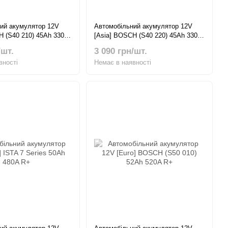
ий акумулятор 12V
Автомобільний акумулятор 12V
H (S40 210) 45Ah 330A
[Asia] BOSCH (S40 220) 45Ah 330A
L+ Тонкі клеми
/шт.
3 090 грн/шт.
вності
Немає в наявності