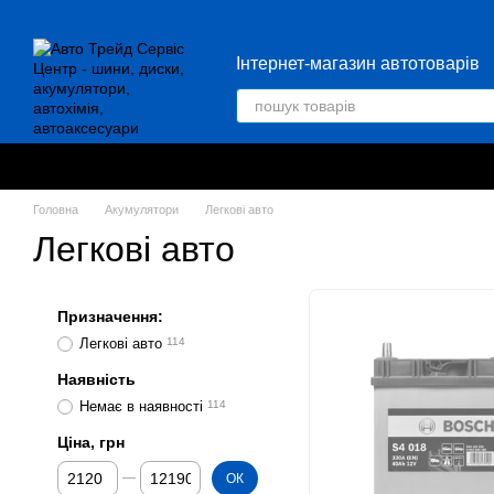
Перейти до основного контенту
Інтернет-магазин автотоварів
Головна
Акумулятори
Легкові авто
Легкові авто
Призначення:
Легкові авто
114
Наявність
Немає в наявності
114
Ціна, грн
Від Ціна, грн
До Ціна, грн
ОК