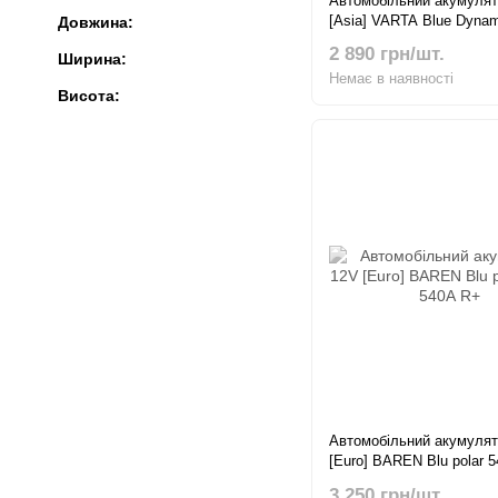
Автомобільний акумулят
[Asia] VARTA Blue Dynam
Довжина:
45Ah 330A R+
2 890 грн/шт.
Ширина:
Немає в наявності
Висота:
Автомобільний акумулят
[Euro] BAREN Blu polar 
R+
3 250 грн/шт.