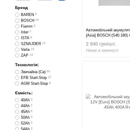
Бренд
BAREN
5
BOSCH
45
Fiamm
9
Автомобільний акумулят
Inter
7
[Asia] BOSCH (S40 180)
ISTA
8
R+
2 940 грн/шт.
SZNAJDER
12
Varta
16
Немає в наявності
ZAP
12
Технологія:
Звичайна (Ca)
94
EFB Start-Stop
12
AGM Start-Stop
8
Ємність:
40Ah
3
44Ah
1
45Ah
6
50Ah
3
52Ah
2
54Ah
3