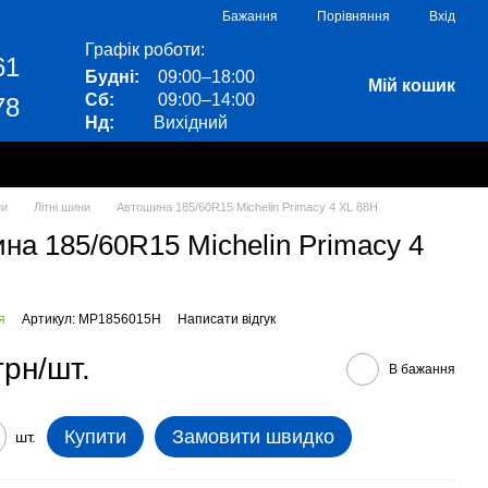
Порівняння
Бажання
Вхід
Графік роботи:
61
Будні:
09:00–18:00
Мій кошик
Сб:
09:00–14:00
78
Нд:
Вихідний
ни
Літні шини
Автошина 185/60R15 Michelin Primacy 4 XL 88H
на 185/60R15 Michelin Primacy 4
я
Артикул: MP1856015H
Написати відгук
грн/шт.
В бажання
Купити
Замовити швидко
шт.