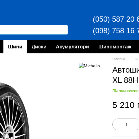
(050) 587 20 
(098) 758 16 
Шини
Диски
Акумулятори
Шиномонтаж
Головна
Ши
Автоши
XL 88H
Під замовленн
5 210 