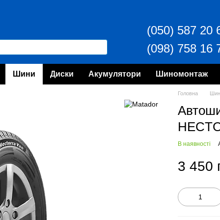
(050) 587 20 
(098) 758 16 
Шини
Диски
Акумулятори
Шиномонтаж
Головна
Ши
Автош
HECTO
В наявності
3 450 