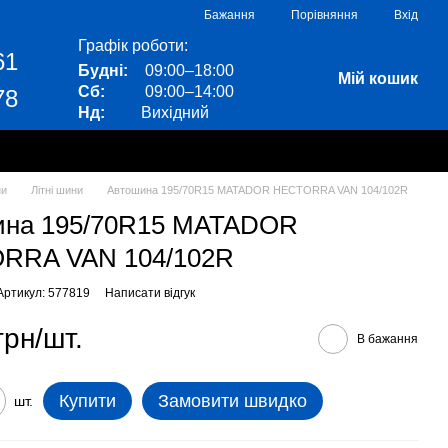
Порівняння
Бажання
Вхід
Графік роботи:
61
Будні:
09:00–18:00
Мій кошик
Сб:
09:00–14:00
78
Нд:
Вихідний
ни
Літні шини
Автошина 195/70R15 MATADOR HECTORRA VAN 104/102R
ина 195/70R15 MATADOR
RRA VAN 104/102R
Артикул: 577819
Написати відгук
грн/шт.
В бажання
Купити
Замовити швидко
шт.