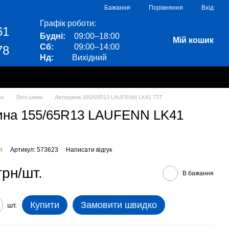
Порівняння
Бажання
Вхід
Графік роботи:
61
Будні:
09:00–18:00
Мій кошик
Сб:
09:00–14:00
78
Нд:
Вихідний
ни
Літні шини
Автошина 155/65R13 LAUFENN LK41 73T
ина 155/65R13 LAUFENN LK41
я
Артикул: 573623
Написати відгук
грн/шт.
В бажання
Купити
Замовити швидко
шт.