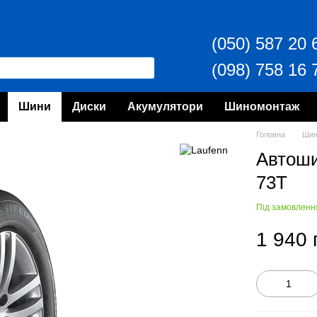
(050) 587 20 
(098) 758 16 
Шини
Диски
Акумулятори
Шиномонтаж
Головна
Ши
Автош
73T
Під замовленн
1 940 