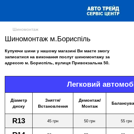
Шиномонтаж
Шиномонтаж м.Бориспіль
Купуючи шини у нашому магазині Ви маєте змогу
записатися на виконання послуг шиномонтажу за
адресою м. Бориспіль, вулиця Привокзальна 50.
Легковий автомоб
Діаметр
Зняття/
Демонтаж/
Балансува
диску
Встановлення
Монтаж
R13
45
грн
50
грн
55
грн