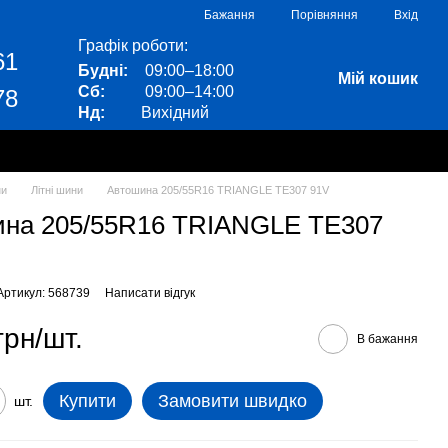
Порівняння
Бажання
Вхід
Графік роботи:
61
Будні:
09:00–18:00
Мій кошик
Сб:
09:00–14:00
78
Нд:
Вихідний
ни
Літні шини
Автошина 205/55R16 TRIANGLE TE307 91V
на 205/55R16 TRIANGLE TE307
Артикул: 568739
Написати відгук
грн/шт.
В бажання
Купити
Замовити швидко
шт.