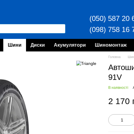
(050) 587 20 
(098) 758 16 
Шини
Диски
Акумулятори
Шиномонтаж
Головна
Ши
Автоши
91V
В наявності
2 170 