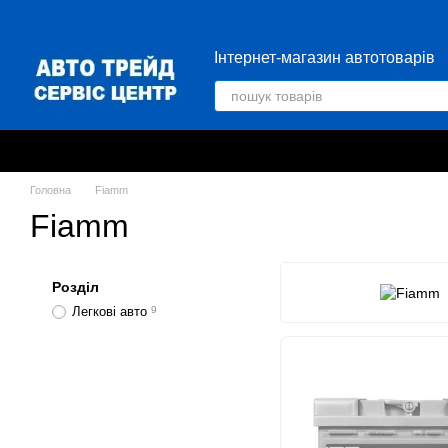
Перейти до основного контенту
Інтернет-магазин автотоварів
Головна
Fiamm
Fiamm
Розділ
Легкові авто
9