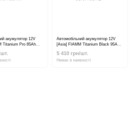
ий акумулятор 12V
Автомобільний акумулятор 12V
M Titanium Pro 85Ah
[Asia] FIAMM Titanium Black 95Ah
760А L+
/шт.
5 410 грн/шт.
вності
Немає в наявності