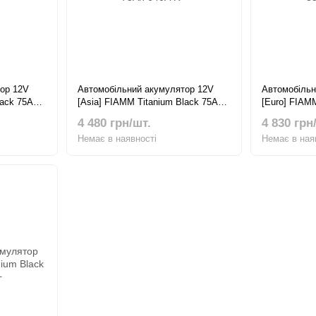
ор 12V
Автомобільний акумулятор 12V
Автомобільн
lack 75Ah
[Asia] FIAMM Titanium Black 75Ah
[Euro] FIAM
640А R+
760А R+
4 480 грн/шт.
4 830 грн
Немає в наявності
Немає в ная