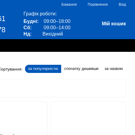
Порівняння
Бажання
Вхід
Графік роботи:
61
Будні:
09:00–18:00
Мій кошик
Сб:
09:00–14:00
78
Нд:
Вихідний
за популярністю
спочатку дешевше
за назвою
Сортування: