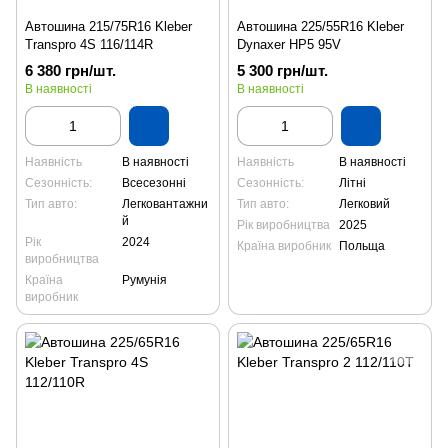
Автошина 215/75R16 Kleber
Автошина 225/55R16 Kleber
Transpro 4S 116/114R
Dynaxer HP5 95V
6 380 грн/шт.
5 300 грн/шт.
В наявності
В наявності
Наявність
В наявності
Наявність
В наявності
Сезонність:
Всесезонні
Сезонність:
Літні
Тип авто:
Легковантажни
Тип авто:
Легковий
й
Рік виробництва
2025
Рік
2024
Країна виробник
Польща
виробництва
Країна
Румунія
виробник