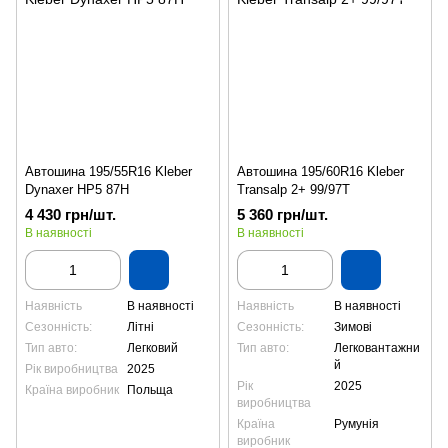
Автошина 195/55R16 Kleber
Автошина 195/60R16 Kleber
Dynaxer HP5 87H
Transalp 2+ 99/97T
4 430 грн/шт.
5 360 грн/шт.
В наявності
В наявності
Наявність
В наявності
Наявність
В наявності
Сезонність:
Літні
Сезонність:
Зимові
Тип авто:
Легковий
Тип авто:
Легковантажни
й
Рік виробництва
2025
Рік
2025
Країна виробник
Польща
виробництва
Країна
Румунія
виробник