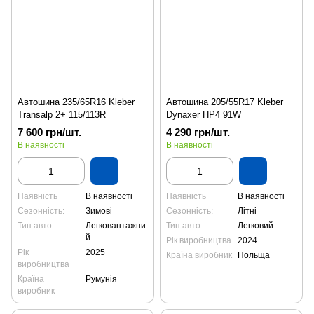
Автошина 235/65R16 Kleber
Автошина 205/55R17 Kleber
Transalp 2+ 115/113R
Dynaxer HP4 91W
7 600 грн/шт.
4 290 грн/шт.
В наявності
В наявності
Наявність
В наявності
Наявність
В наявності
Сезонність:
Зимові
Сезонність:
Літні
Тип авто:
Легковантажни
Тип авто:
Легковий
й
Рік виробництва
2024
Рік
2025
Країна виробник
Польща
виробництва
Країна
Румунія
виробник