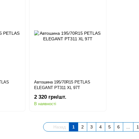
ETLAS
Автошина 195/70R15 PETLAS
ELEGANT PT311 XL 97T
2 320 грн/шт.
В наявності
Назад
1
2
3
4
5
6
...
1