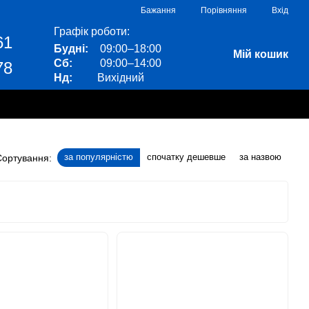
Порівняння
Бажання
Вхід
Графік роботи:
61
Будні:
09:00–18:00
Мій кошик
Сб:
09:00–14:00
78
Нд:
Вихідний
за популярністю
спочатку дешевше
за назвою
Сортування: