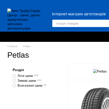
Перейти до основного контенту
Інтернет-магазин автотоварів
Головна
Petlas
Petlas
Розділ
Літні шини
128
Зимові шини
144
Всесезонні шини
79